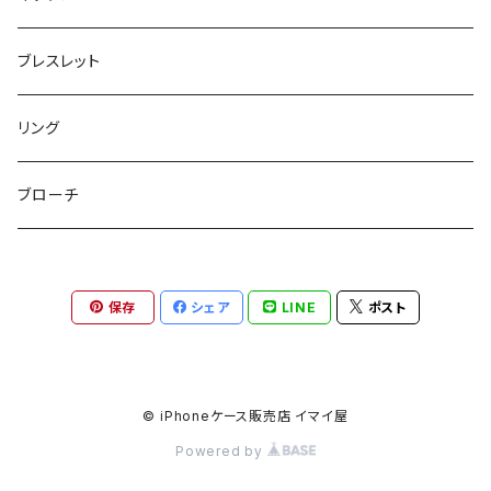
巾着ポーチ
トートバッグ
シュシュット
ピアス
ブレスレット
チャームポーチ
パスケース
キープスタイラー
イヤリング
リング
etc
ミラー
ヘアピン
セットピアス
ブローチ
小物入れ
トップピン
樹脂ポストピアス
保存
シェア
LINE
ポスト
ハンドタオル
ヘアクリップ
イヤーカフ
マルチポシェット
クリップピン
© iPhoneケース販売店 イマイ屋
Powered by
ハットクリップ
バレッタ