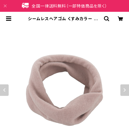
全国一律送料無料（一部特価商品を除く）
シームレスヘアゴム くすみカラー HH
G1182-PK（ピンク） | iPhoneケー
ス販売店 イマイ屋