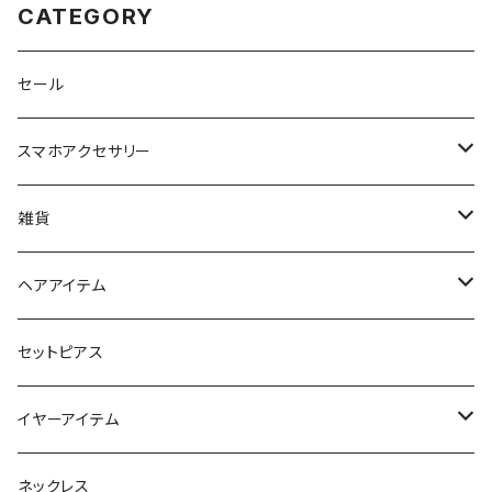
CATEGORY
セール
スマホアクセサリー
iPhoneケース
雑貨
スマホリング＆グリップ
ポーチ
ヘアアイテム
マチ付きポーチ
マルチショルダー
スマートキーポーチ
静電気軽減ヘアブレスレット
セットピアス
フラットポーチ
チャーム / カラビナ
ポニーフック
イヤーアイテム
ボックスポーチ
ウォレット / 財布
テールクラッチ
ステンレスピアス
ネックレス