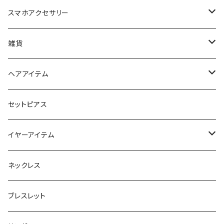
スマホアクセサリー
iPhoneケース
雑貨
スマホリング＆グリップ
ポーチ
ヘアアイテム
マチ付きポーチ
マルチショルダー
スマートキーポーチ
静電気軽減ヘアブレスレット
セットピアス
フラットポーチ
チャーム / カラビナ
ポニーフック
イヤーアイテム
ボックスポーチ
ウォレット / 財布
テールクラッチ
ステンレスピアス
ネックレス
巾着ポーチ
トートバッグ
シュシュット
ピアス
ブレスレット
チャームポーチ