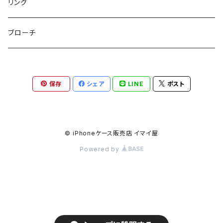
パスケース
キープスタイラー
イヤリング
リング
etc
ミラー
ヘアピン
セットピアス
ブローチ
小物入れ
トップピン
樹脂ポストピアス
保存
シェア
LINE
ポスト
ハンドタオル
ヘアクリップ
イヤーカフ
マルチポシェット
クリップピン
© iPhoneケース販売店 イマイ屋
Powered by
ハットクリップ
バレッタ
生活雑貨
ヘアアレンジセット
気化冷却スカーフ
ヘアコーム