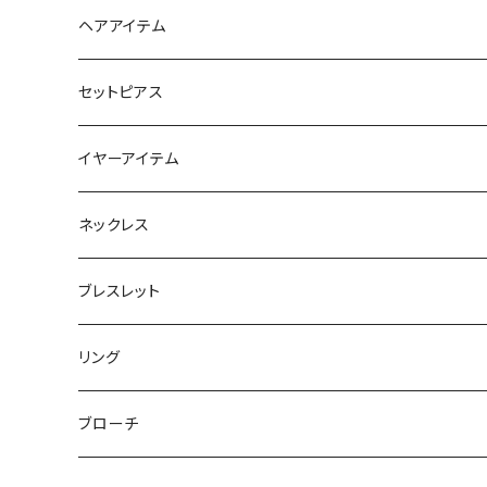
スマホリング＆グリップ
ポーチ
ヘアアイテム
マチ付きポーチ
マルチショルダー
スマートキーポーチ
静電気軽減ヘアブレスレット
セットピアス
フラットポーチ
チャーム / カラビナ
ポニーフック
イヤーアイテム
ボックスポーチ
ウォレット / 財布
テールクラッチ
ステンレスピアス
ネックレス
巾着ポーチ
トートバッグ
シュシュット
ピアス
ブレスレット
チャームポーチ
パスケース
キープスタイラー
イヤリング
リング
etc
ミラー
ヘアピン
セットピアス
ブローチ