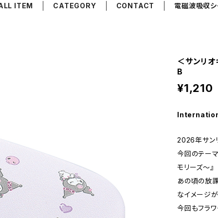
ALL ITEM
CATEGORY
CONTACT
電磁波吸収シ
＜サンリオキ
B
¥1,210
Internatio
2026年サ
今回のテーマは『
モリーズ～』
あの頃の放課
なイメージが
今回もフラワ