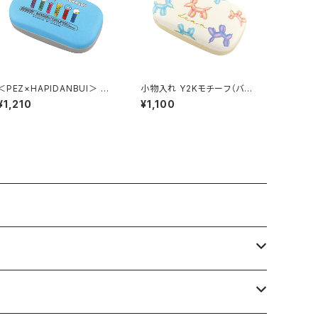
＜PEZ×HAPIDANBUI＞ 小
小物入れ Y2Kモチーフ（バル
物入れ HAPIDANBUI/はぴ
ーンドッグ） GKO0036-D
¥1,210
¥1,100
だんぶい LPS-G002-BL（ブ
ルー）