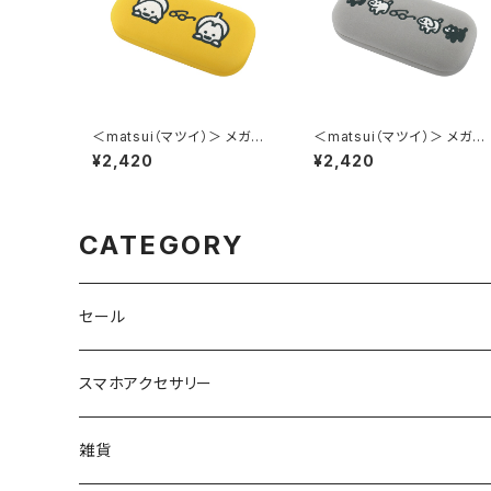
＜matsui（マツイ）＞ メガネ
＜matsui（マツイ）＞ メガネ
ケース（メガネクロス付き） m
ケース（メガネクロス付き） m
¥2,420
¥2,420
atsui DOGS LMA-G007-Y
atsui DOGS LMA-G007-
E（イエロー）
GY（グレー）
CATEGORY
セール
スマホアクセサリー
iPhoneケース
雑貨