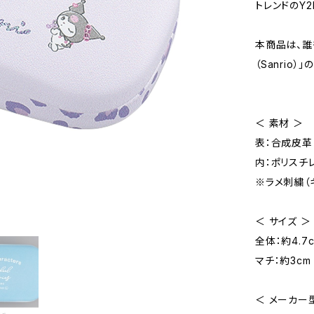
トレンドのY
本商品は、誰
（Sanrio
＜ 素材 ＞
表：合成皮革
内：ポリスチ
※ラメ刺繍（
＜ サイズ ＞
全体：約4.7c
マチ：約3cm
＜ メーカー型