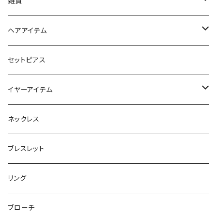
iPhoneケース
雑貨
スマホリング＆グリップ
ポーチ
ヘアアイテム
マチ付きポーチ
マルチショルダー
スマートキーポーチ
静電気軽減ヘアブレスレット
セットピアス
フラットポーチ
チャーム / カラビナ
ポニーフック
イヤーアイテム
ボックスポーチ
ウォレット / 財布
テールクラッチ
ステンレスピアス
ネックレス
巾着ポーチ
トートバッグ
シュシュット
ピアス
ブレスレット
チャームポーチ
パスケース
キープスタイラー
イヤリング
リング
etc
ミラー
ヘアピン
セットピアス
ブローチ