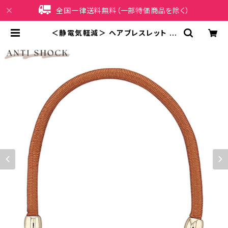
全国一律送料無料（一部特価商品を除く）
＜静電気軽減＞ ヘアブレスレット ビ
ジュー×チェーン ASA0111-GD（ゴ
ールド） | iPhoneケース販売店 イマ
イ屋