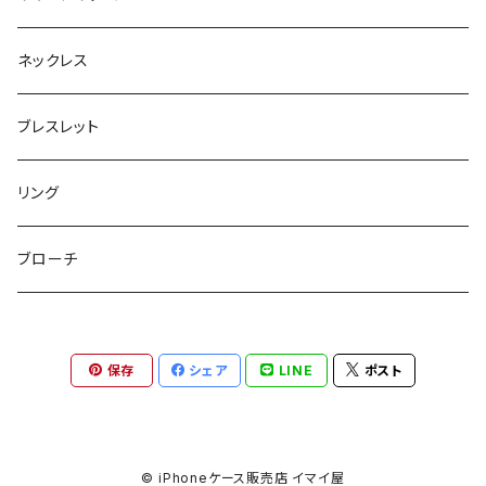
ボックスポーチ
ウォレット / 財布
テールクラッチ
ステンレスピアス
ネックレス
巾着ポーチ
トートバッグ
シュシュット
ピアス
ブレスレット
チャームポーチ
パスケース
キープスタイラー
イヤリング
リング
etc
ミラー
ヘアピン
セットピアス
ブローチ
小物入れ
トップピン
樹脂ポストピアス
保存
シェア
LINE
ポスト
ハンドタオル
ヘアクリップ
イヤーカフ
マルチポシェット
クリップピン
© iPhoneケース販売店 イマイ屋