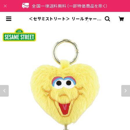
全国一律送料無料（一部特価商品を除く）
＜セサミストリート＞ リールチャーム
ビッグバード LSS-G001-D | iPho
neケース販売店 イマイ屋