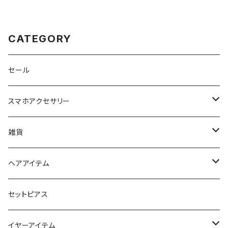
CATEGORY
セール
スマホアクセサリー
iPhoneケース
雑貨
スマホリング＆グリップ
ポーチ
ヘアアイテム
マチ付きポーチ
マルチショルダー
スマートキーポーチ
静電気軽減ヘアブレスレット
セットピアス
フラットポーチ
チャーム / カラビナ
ポニーフック
イヤーアイテム