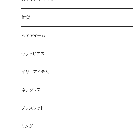
iPhoneケース
雑貨
スマホリング＆グリップ
ポーチ
ヘアアイテム
マチ付きポーチ
マルチショルダー
スマートキーポーチ
静電気軽減ヘアブレスレット
セットピアス
フラットポーチ
チャーム / カラビナ
ポニーフック
イヤーアイテム
ボックスポーチ
ウォレット / 財布
テールクラッチ
ステンレスピアス
ネックレス
巾着ポーチ
トートバッグ
シュシュット
ピアス
ブレスレット
チャームポーチ
パスケース
キープスタイラー
イヤリング
リング