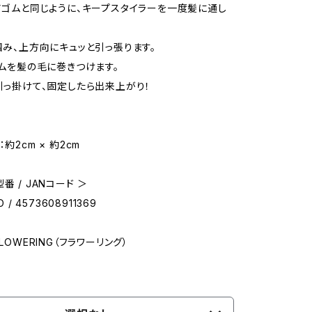
ヘアゴムと同じように、キープスタイラーを一度髪に通し
を掴み、上方向にキュッと引っ張ります。
とゴムを髪の毛に巻きつけます。
を引っ掛けて、固定したら出来上がり！
約2cm × 約2cm
番 / JANコード ＞
D / 4573608911369
FLOWERING（フラワーリング）